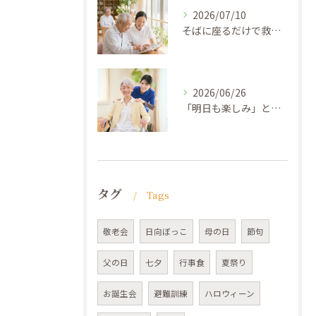
2026/07/10
そばに座るだけで救われる ─ 「放っておかれない安心」を届ける介護
2026/06/26
「明日も楽しみ」と思える介護 ─ケアプランの先にあるゴール
タグ
Tags
敬老会
日向ぼっこ
母の日
節句
父の日
七夕
行事食
夏祭り
お誕生会
避難訓練
ハロウィーン