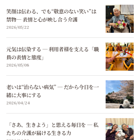
笑顔は伝わる、でも“敬意のない笑い”は
禁物─ 表情と心が映し合う介護
2026/05/22
元気は伝染する ─ 利用者様を支える「職
員の表情と態度」
2026/05/08
老いは“治らない病気” ─ だから今日を一
緒に大事にする
2026/04/24
「さあ、生きよう」と思える毎日を ─ 私
たちの介護が届ける生きる力