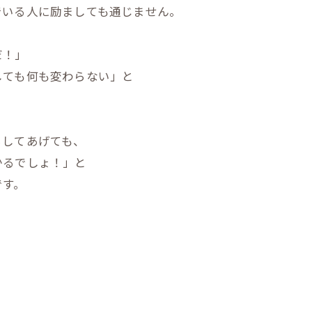
でいる人に励ましても通じません。
だ！」
しても何も変わらない」と
ろしてあげても、
かるでしょ！」と
です。
、