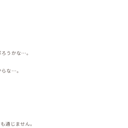
、
。
ボろうかな…。
からな…。
ても通じません。