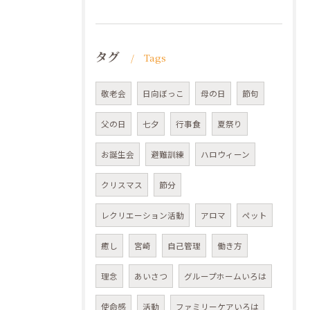
タグ
Tags
敬老会
日向ぼっこ
母の日
節句
父の日
七夕
行事食
夏祭り
お誕生会
避難訓練
ハロウィーン
クリスマス
節分
レクリエーション活動
アロマ
ペット
癒し
宮崎
自己管理
働き方
理念
あいさつ
グループホームいろは
使命感
活動
ファミリーケアいろは