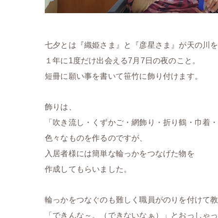
七夕とは『織姫さま』と『彦星さま』が天の川
１年に1度だけ出会える7月7日の夜のこと。
短冊に願い事を書いて笹竹に飾り付けます。
飾りは、
「吹き流し・くずかご・網飾り・折り鶴・巾着
色々なものを作るのですが、
入居者様には簡単な輪っかをつなげた物を
作成してもらいました。
輪っかをつなぐのも難しく職員がのりを付けて
「できんな～。（できないなぁ）」とおっしゃ