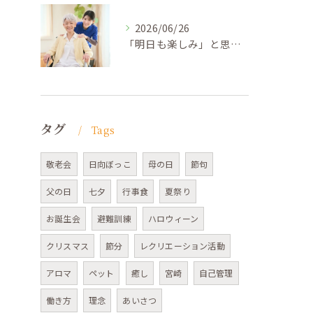
2026/06/26
「明日も楽しみ」と思える介護 ─ケアプランの先にあるゴール
タグ
Tags
敬老会
日向ぼっこ
母の日
節句
父の日
七夕
行事食
夏祭り
お誕生会
避難訓練
ハロウィーン
クリスマス
節分
レクリエーション活動
アロマ
ペット
癒し
宮崎
自己管理
働き方
理念
あいさつ