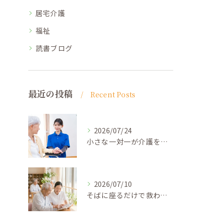
居宅介護
福祉
読書ブログ
最近の投稿
Recent Posts
2026/07/24
小さな一対一が介護を変える ─ 「ひとりの人間」として向き合う力
2026/07/10
そばに座るだけで救われる ─ 「放っておかれない安心」を届ける介護