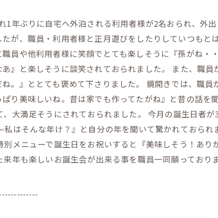
れ1年ぶりに自宅へ外泊される利用者様が2名おられ、外出
したが、職員・利用者様と正月遊びをしたりしていつもとは
に職員や他利用者様に笑顔でとても楽しそうに『孫がね・
なあ』と楽しそうに談笑されておられました。 また、職員
だね。』ととても褒めて下さりました。 鏡開きでは、職員
っぱり美味しいね。昔は家でも作ってたがね』と昔の話を
て、大満足そうにされておられました。 今月の誕生日者が
～私はそんな年け？』と自分の年を聞いて驚かれておられ
は特別メニューで誕生日をお祝いすると『美味しそう！あり
た来年も楽しいお誕生会が出来る事を職員一同願っており
-------------