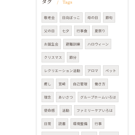
タグ
Tags
敬老会
日向ぼっこ
母の日
節句
父の日
七夕
行事食
夏祭り
お誕生会
避難訓練
ハロウィーン
クリスマス
節分
レクリエーション活動
アロマ
ペット
癒し
宮崎
自己管理
働き方
理念
あいさつ
グループホームいろは
使命感
活動
ファミリーケアいろは
日常
読書
環境整備
行事